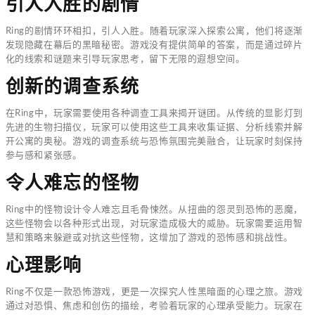
引人入胜的剧情
Ring的剧情环环相扣，引人入胜。随着玩家深入探索公寓，他们将逐渐
发现隐藏在幕后的黑暗秘密。游戏没有提供简单的答案，而是通过碎片
化的线索和谜题来引导玩家思考，留下无限的遐想空间。
创新的调查系统
在Ring中，玩家需要使用各种调查工具来揭开谜团。从传统的显影灯到
先进的生物扫描仪，玩家可以使用这些工具来收集证据、分析线索并解
开公寓的奥秘。游戏的调查系统与恐怖氛围完美融合，让玩家时刻保持
参与感和紧张感。
令人难忘的怪物
Ring中的怪物设计令人难忘且毛骨悚然。从扭曲的怨灵到恐怖的恶魔，
这些怪物会以各种形式出现，对玩家造成极大的威胁。玩家需要运用智
慧和策略来躲避或对抗这些怪物，这增加了游戏的恐怖感和挑战性。
心理影响
Ring不仅是一款恐怖游戏，更是一次探究人性黑暗面的心理之旅。游戏
通过对恐惧、焦虑和创伤的描绘，考验着玩家的心理承受能力。玩家在