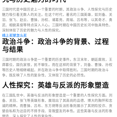
三国时代是中国历史上一个重要的时期，其政治斗争、人性探究与历史
魅力吸引着无数人的关注。在这个时代，著名的三国英雄，如刘备、关
羽、张飞、赵云、曹操、孙权、诸葛亮、周瑜、吕布等，以其奇才、勇
武、相貌英俊等特点深入人心。三国时期在中国历史长河中独具特色，
深刻体现了历史的魅力与人性的探究。
线上买球怎么买
政治斗争：政治斗争的背景、过程
与结果
三国时期的政治斗争是一个重要的历史事件。东汉末年，朝廷腐败，王
莽篡位，国仇家恨，民不聊生。而在这样的背景下，刘备、曹操、孙权
等历史人物相继崛起，并在政治斗争中取得胜利。三国时期的政治斗
争，既反映了人性的复杂性，又体现了历史的必然性。
人性探究：英雄与反派的形象塑造
在三国乱世中，英雄与反派的形象塑造是一个重要的人性探究方面。刘
备、关羽、张飞等英雄形象，展现出了其高尚的品德、博大的胸怀和忠
诚的精神。而曹操、吕布、东方朔等反派形象则展示了其阴险狡诈、贪
婪自私和为达目的不择手段、背叛盟友的本性。这些英雄与反派的形象
塑造，深入探究了人性的复杂性。