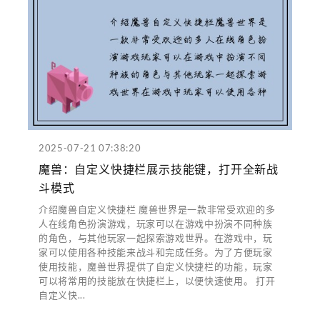
2025-07-21 07:38:20
魔兽：自定义快捷栏展示技能键，打开全新战
斗模式
介绍魔兽自定义快捷栏 魔兽世界是一款非常受欢迎的多
人在线角色扮演游戏，玩家可以在游戏中扮演不同种族
的角色，与其他玩家一起探索游戏世界。在游戏中，玩
家可以使用各种技能来战斗和完成任务。为了方便玩家
使用技能，魔兽世界提供了自定义快捷栏的功能，玩家
可以将常用的技能放在快捷栏上，以便快速使用。 打开
自定义快...