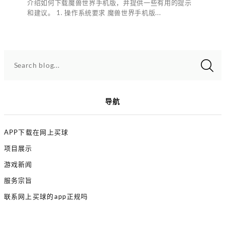
介绍如何下载魔兽世界手机版，并提供一些有用的提示
和建议。 1. 操作系统要求 魔兽世界手机版...
Search blog...
导航
APP下载在网上买球
项目展示
游戏新闻
服务宗旨
联系网上买球的app正规吗