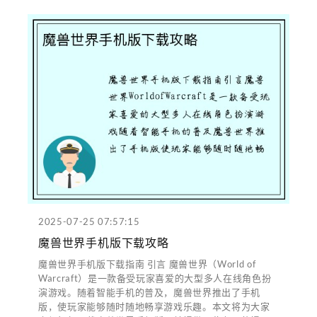
2025-07-25 07:57:15
魔兽世界手机版下载攻略
魔兽世界手机版下载指南 引言 魔兽世界（World of
Warcraft）是一款备受玩家喜爱的大型多人在线角色扮
演游戏。随着智能手机的普及，魔兽世界推出了手机
版，使玩家能够随时随地畅享游戏乐趣。本文将为大家