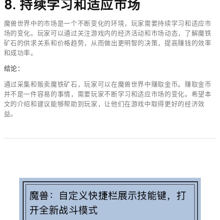
8. 持续学习和适应市场
魔兽世界中的市场是一个不断变化的环境，玩家需要持续学习和适应市
场的变化。玩家可以通过关注游戏内的经济活动和市场动态，了解魔铁
矿石的供求关系和价格趋势，从而做出更明智的决策，提高赚钱的效率
和成功率。
结论：
通过采集和贩卖魔铁矿石，玩家可以在魔兽世界中赚取金币。赚取金币
并不是一件容易的事情，需要玩家不断学习和适应市场的变化。希望本
文的介绍和建议能够帮助到玩家，让他们在游戏中取得更好的经济效
益。