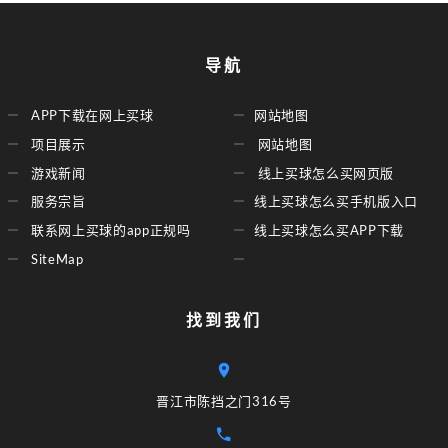
导航
APP下载在网上买球
网站地图
项目展示
网站地图
游戏新闻
线上买球怎么买网页版
服务宗旨
线上买球怎么买手机版入口
联系网上买球的app正规吗
线上买球怎么买APP下载
SiteMap
找到我们
晋江市陈挡之门316号